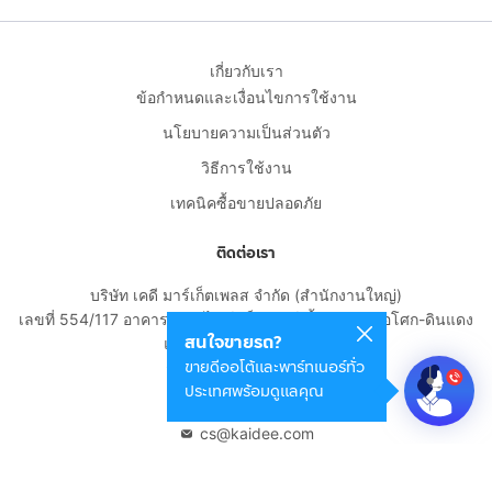
เกี่ยวกับเรา
ข้อกำหนดและเงื่อนไขการใช้งาน
นโยบายความเป็นส่วนตัว
วิธีการใช้งาน
เทคนิคซื้อขายปลอดภัย
ติดต่อเรา
บริษัท เคดี มาร์เก็ตเพลส จำกัด (สำนักงานใหญ่)
เลขที่ 554/117 อาคารสกายไนน์ เซ็นเตอร์ ชั้น 22 ถนนอโศก-ดินแดง
สนใจขายรถ?
แขวงดินแดง เขตดินแดง
ขายดีออโต้และพาร์ทเนอร์ทั่ว
กรุงเทพมหานคร 10400
ประเทศพร้อมดูแลคุณ
02-108-8531
cs@kaidee.com