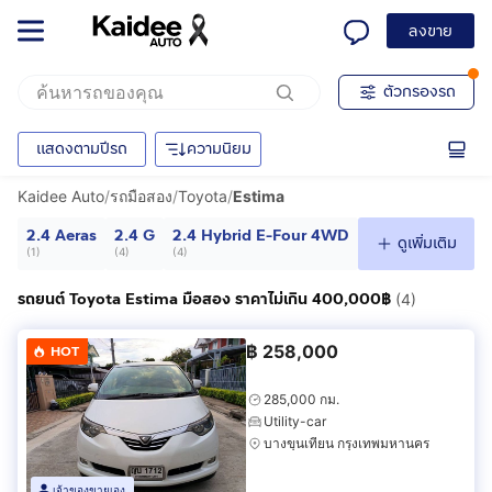
ลงขาย
ตัวกรองรถ
แสดงตามปีรถ
ความนิยม
Kaidee Auto
/
รถมือสอง
/
Toyota
/
Estima
2.4 Aeras
2.4 G
2.4 Hybrid E-Four 4WD
ดูเพิ่มเติม
(
1
)
(
4
)
(
4
)
รถยนต์ Toyota Estima มือสอง ราคาไม่เกิน 400,000฿
(4)
฿
258,000
HOT
285,000 กม.
Utility-car
บางขุนเทียน กรุงเทพมหานคร
เจ้าของขายเอง