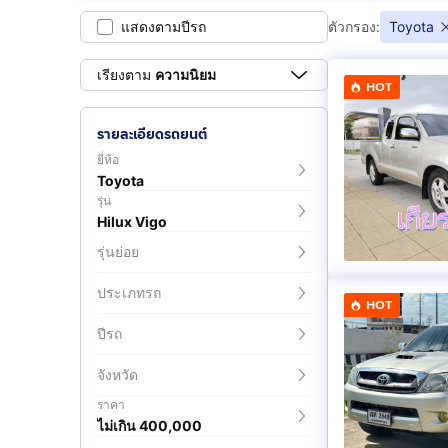
2.5 Smart Cab E
2.7 G
แสดงตามปีรถ
ตัวกรอง:
Toyota
(
2
)
(
1
)
เรียงตาม
ความนิยม
HOT
3.0 G Prerunner
3.0 G Prerunne
(
3
)
(
2
)
รายละเอียดรถยนต์
ยี่ห้อ
Toyota
รุ่น
Hilux Vigo
รุ่นย่อย
ประเภทรถ
HOT
ปีรถ
จังหวัด
ราคา
ไม่เกิน 400,000