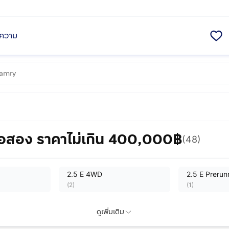
ความ
ือสอง ราคาไม่เกิน 400,000฿
(48)
2.5 E 4WD
2.5 E Preru
(
2
)
(
1
)
2.5 Prerunner E
2.5 Prerunne
ดูเพิ่มเติม
(
2
)
(
1
)