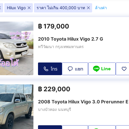
3.0 E Prerunner
3.0 G
Hilux Vigo
ราคา ไม่เกิน 400,000 บาท
ล้างค่า
(
3
)
(
5
)
฿
179,000
r VN Turbo
3.0 J
3.0 Prerunne
(
1
)
(
2
)
2010 Toyota Hilux Vigo 2.7 G
ทวีวัฒนา กรุงเทพมหานคร
Line
โทร
แชท
฿
229,000
2008 Toyota Hilux Vigo 3.0 Prerunner E
บางบัวทอง นนทบุรี