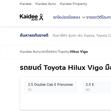
Kaidee
Kaidee Auto
Kaidee Property
รถใหม่
รถมือสอง
ขายรถ
วิดีโอ
บท
ค้นหารถกับขายดี
Kaidee Auto
รถมือสอง
Toyota
Hilux Vigo
/
/
/
รถยนต์ Toyota Hilux Vigo ม
2.5 Double Cab E Prerunner
2.5 E
(
1
)
(
4
)
2.5 J
2.5 J STD
(
9
)
(
1
)