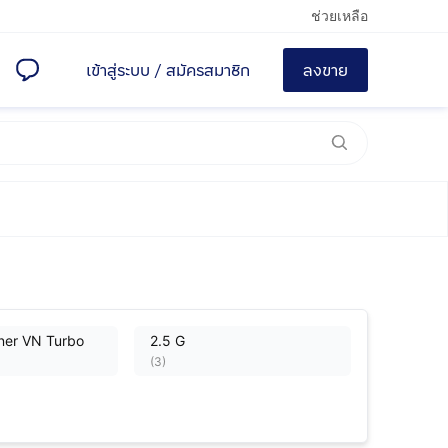
ช่วยเหลือ
เข้าสู่ระบบ
/
สมัครสมาชิก
ลงขาย
nner VN Turbo
2.5 G
(
3
)
r G
2.5 Single J
(
3
)