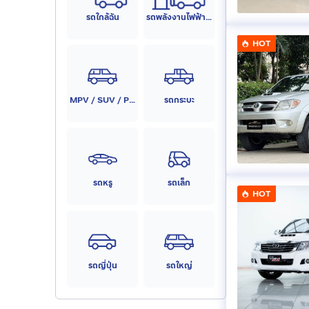
รถใกล้ฉัน
รถพลังงานไฟฟ้า (EV)
HOT
MPV / SUV / PPV
รถกระบะ
รถหรู
รถเล็ก
HOT
รถญี่ปุ่น
รถใหญ่