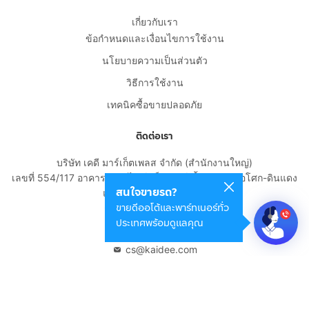
เกี่ยวกับเรา
ข้อกำหนดและเงื่อนไขการใช้งาน
นโยบายความเป็นส่วนตัว
วิธีการใช้งาน
เทคนิคซื้อขายปลอดภัย
ติดต่อเรา
บริษัท เคดี มาร์เก็ตเพลส จำกัด (สำนักงานใหญ่)
เลขที่ 554/117 อาคารสกายไนน์ เซ็นเตอร์ ชั้น 22 ถนนอโศก-ดินแดง
สนใจขายรถ?
แขวงดินแดง เขตดินแดง
ขายดีออโต้และพาร์ทเนอร์ทั่ว
กรุงเทพมหานคร 10400
ประเทศพร้อมดูแลคุณ
02-108-8531
cs@kaidee.com