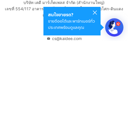
บริษัท เคดี มาร์เก็ตเพลส จำกัด (สำนักงานใหญ่)
เลขที่ 554/117 อาคารสกายไนน์ เซ็นเตอร์ ชั้น 22 ถนนอโศก-ดินแดง
สนใจขายรถ?
แขวงดินแดง เขตดินแดง
ขายดีออโต้และพาร์ทเนอร์ทั่ว
กรุงเทพมหานคร 10400
ประเทศพร้อมดูแลคุณ
02-108-8531
cs@kaidee.com
บริษัทในเครือ
Carro Thailand
Innorithm
Motto Auction
Genie Fintech
เพื่อประสบการณ์ใช้งานที่ดีขึ้น