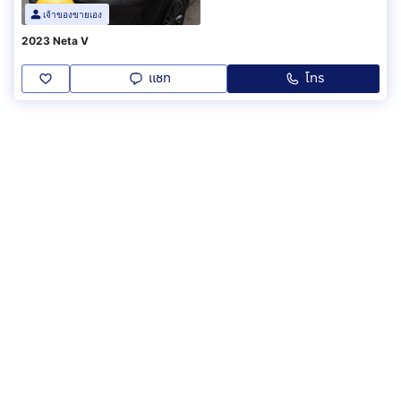
เจ้าของขายเอง
2023 Neta V
แชท
โทร