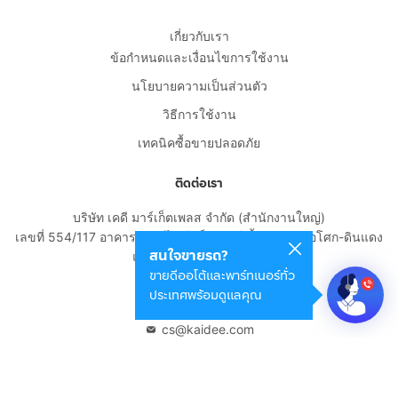
เกี่ยวกับเรา
ข้อกำหนดและเงื่อนไขการใช้งาน
นโยบายความเป็นส่วนตัว
วิธีการใช้งาน
เทคนิคซื้อขายปลอดภัย
ติดต่อเรา
บริษัท เคดี มาร์เก็ตเพลส จำกัด (สำนักงานใหญ่)
เลขที่ 554/117 อาคารสกายไนน์ เซ็นเตอร์ ชั้น 22 ถนนอโศก-ดินแดง
สนใจขายรถ?
แขวงดินแดง เขตดินแดง
ขายดีออโต้และพาร์ทเนอร์ทั่ว
กรุงเทพมหานคร 10400
ประเทศพร้อมดูแลคุณ
02-108-8531
cs@kaidee.com