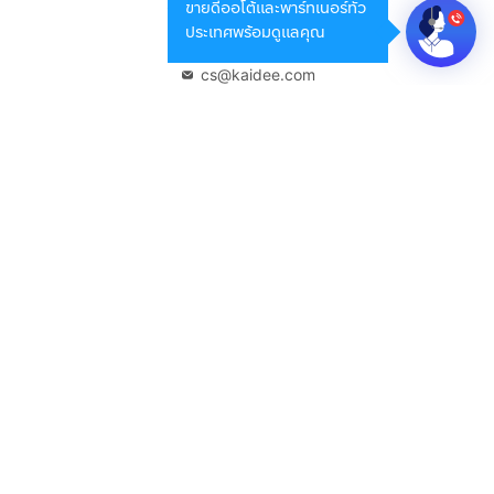
ขายดีออโต้และพาร์ทเนอร์ทั่ว
กรุงเทพมหานคร 10400
ประเทศพร้อมดูแลคุณ
02-108-8531
cs@kaidee.com
บริษัทในเครือ
Carro Thailand
Innorithm
Motto Auction
Genie Fintech
เพื่อประสบการณ์ใช้งานที่ดีขึ้น
© 2568 บริษัท เคดี มาร์เก็ตเพลส จำกัด