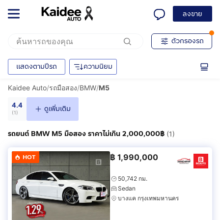
ลงขาย
ตัวกรองรถ
แสดงตามปีรถ
ความนิยม
Kaidee Auto
/
รถมือสอง
/
BMW
/
M5
4.4
ดูเพิ่มเติม
(
1
)
รถยนต์ BMW M5 มือสอง ราคาไม่เกิน 2,000,000฿
(1)
฿
1,990,000
HOT
50,742 กม.
Sedan
บางแค กรุงเทพมหานคร