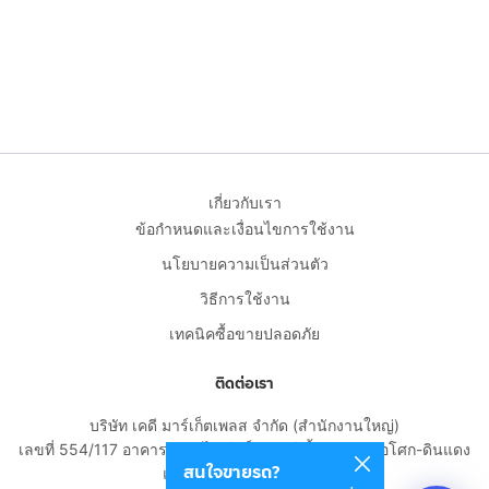
เกี่ยวกับเรา
ข้อกำหนดและเงื่อนไขการใช้งาน
นโยบายความเป็นส่วนตัว
วิธีการใช้งาน
เทคนิคซื้อขายปลอดภัย
ติดต่อเรา
บริษัท เคดี มาร์เก็ตเพลส จำกัด (สำนักงานใหญ่)
เลขที่ 554/117 อาคารสกายไนน์ เซ็นเตอร์ ชั้น 22 ถนนอโศก-ดินแดง
สนใจขายรถ?
แขวงดินแดง เขตดินแดง