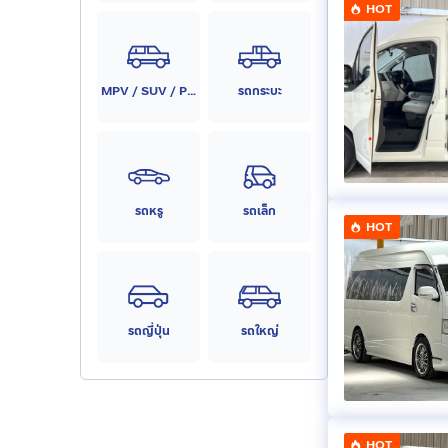
HOT
MPV / SUV / PPV
รถกระบะ
รถหรู
รถเล็ก
HOT
รถญี่ปุ่น
รถใหญ่
HOT