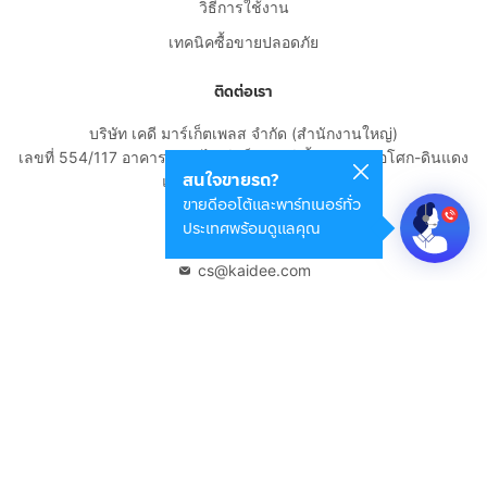
วิธีการใช้งาน
เทคนิคซื้อขายปลอดภัย
ติดต่อเรา
บริษัท เคดี มาร์เก็ตเพลส จำกัด (สำนักงานใหญ่)
เลขที่ 554/117 อาคารสกายไนน์ เซ็นเตอร์ ชั้น 22 ถนนอโศก-ดินแดง
สนใจขายรถ?
แขวงดินแดง เขตดินแดง
ขายดีออโต้และพาร์ทเนอร์ทั่ว
กรุงเทพมหานคร 10400
ประเทศพร้อมดูแลคุณ
02-108-8531
cs@kaidee.com
บริษัทในเครือ
Carro Thailand
Innorithm
Motto Auction