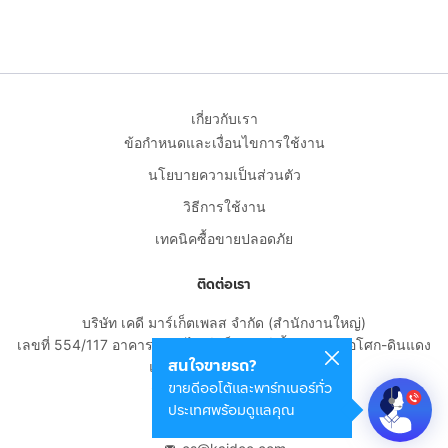
เกี่ยวกับเรา
ข้อกำหนดและเงื่อนไขการใช้งาน
นโยบายความเป็นส่วนตัว
วิธีการใช้งาน
เทคนิคซื้อขายปลอดภัย
ติดต่อเรา
บริษัท เคดี มาร์เก็ตเพลส จำกัด (สำนักงานใหญ่)
เลขที่ 554/117 อาคารสกายไนน์ เซ็นเตอร์ ชั้น 22 ถนนอโศก-ดินแดง
สนใจขายรถ?
แขวงดินแดง เขตดินแดง
ขายดีออโต้และพาร์ทเนอร์ทั่ว
กรุงเทพมหานคร 10400
ประเทศพร้อมดูแลคุณ
02-108-8531