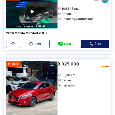
106,848 กม.
Sedan
บางแค กรุงเทพมหานคร
2016 Mazda Mazda3 2.0 S
แชท
โทร
LINE
฿
325,000
HOT
56,368 กม.
Sedan
กะทู้ ภูเก็ต