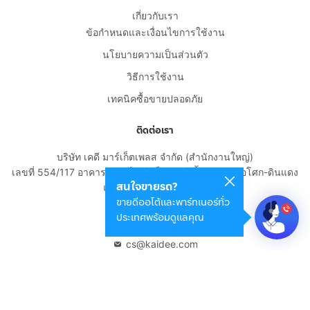
เกี่ยวกับเรา
ข้อกำหนดและเงื่อนไขการใช้งาน
นโยบายความเป็นส่วนตัว
วิธีการใช้งาน
เทคนิคซื้อขายปลอดภัย
ติดต่อเรา
บริษัท เคดี มาร์เก็ตเพลส จำกัด (สำนักงานใหญ่)
เลขที่ 554/117 อาคารสกายไนน์ เซ็นเตอร์ ชั้น 22 ถนนอโศก-ดินแดง
สนใจขายรถ?
แขวงดินแดง เขตดินแดง
ขายดีออโต้และพาร์ทเนอร์ทั่ว
กรุงเทพมหานคร 10400
ประเทศพร้อมดูแลคุณ
02-108-8531
cs@kaidee.com