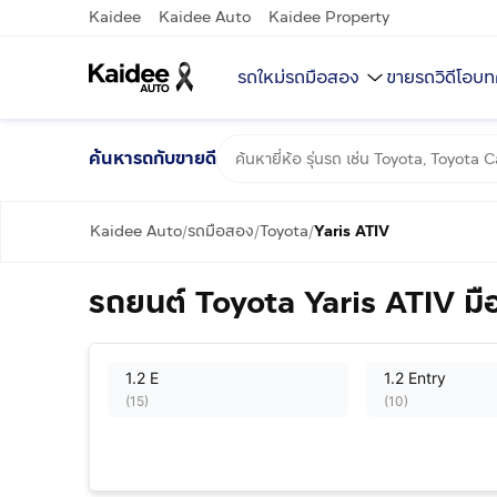
Kaidee
Kaidee Auto
Kaidee Property
รถใหม่
รถมือสอง
ขายรถ
วิดีโอ
บท
ค้นหารถกับขายดี
Kaidee Auto
รถมือสอง
Toyota
Yaris ATIV
/
/
/
รถยนต์ Toyota Yaris ATIV ม
1.2 E
1.2 Entry
(
15
)
(
10
)
1.2 J Eco
1.2 Mid
(
1
)
(
3
)