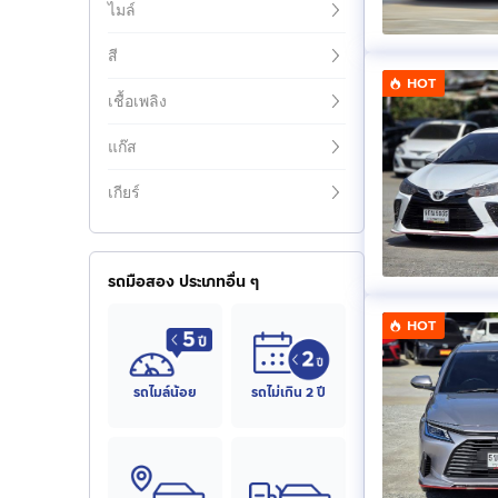
ไมล์
สี
HOT
เชื้อเพลิง
แก๊ส
เกียร์
รถมือสอง ประเภทอื่น ๆ
HOT
รถไมล์น้อย
รถไม่เกิน 2 ปี