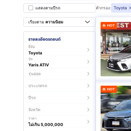
1.2 Sport Play Limited
แสดงตามปีรถ
ตัวกรอง:
Toyota
1.2 Sport Prem
Edition
(
8
)
(
6
)
เรียงตาม
ความนิยม
HOT
1.2 Premium Lu
1.5 HEV GR SPORT
รายละเอียดรถยนต์
Modellista
(
2
)
(
1
)
ยี่ห้อ
Toyota
รุ่น
Yaris ATIV
รุ่นย่อย
ประเภทรถ
HOT
ปีรถ
จังหวัด
ราคา
ไม่เกิน 5,000,000