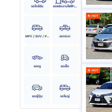
รถใกล้ฉัน
รถพลังงานไฟฟ้า (EV)
HOT
MPV / SUV / PPV
รถกระบะ
รถหรู
รถเล็ก
HOT
รถญี่ปุ่น
รถใหญ่