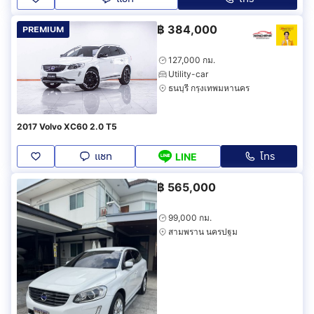
฿
384,000
PREMIUM
127,000 กม.
Utility-car
ธนบุรี กรุงเทพมหานคร
2017 Volvo XC60 2.0 T5
แชท
โทร
LINE
฿
565,000
99,000 กม.
สามพราน นครปฐม