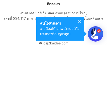
ติดต่อเรา
บริษัท เคดี มาร์เก็ตเพลส จำกัด (สำนักงานใหญ่)
เลขที่ 554/117 อาคารสกายไนน์ เซ็นเตอร์ ชั้น 22 ถนนอโศก-ดินแดง
สนใจขายรถ?
แขวงดินแดง เขตดินแดง
ขายดีออโต้และพาร์ทเนอร์ทั่ว
กรุงเทพมหานคร 10400
ประเทศพร้อมดูแลคุณ
02-108-8531
cs@kaidee.com
บริษัทในเครือ
Carro Thailand
Innorithm
Motto Auction
Genie Fintech
เพื่อประสบการณ์ใช้งานที่ดีขึ้น