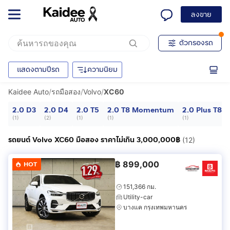
ลงขาย
ตัวกรองรถ
แสดงตามปีรถ
ความนิยม
Kaidee Auto
/
รถมือสอง
/
Volvo
/
XC60
2.0 D3
2.0 D4
2.0 T5
2.0 T8 Momentum
2.0 Plus T8 
(
1
)
(
2
)
(
1
)
(
1
)
(
1
)
รถยนต์ Volvo XC60 มือสอง ราคาไม่เกิน 3,000,000฿
(12)
฿
899,000
HOT
151,366 กม.
Utility-car
บางแค กรุงเทพมหานคร