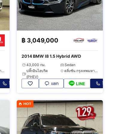
฿
3,049,000
2014 BMW I8 1.5 Hybrid AWD
43,000 กม.
Sedan
บางแค กรุงเทพมหานคร
ปลั๊กอินไฮบริด
ตลิ่งชัน กรุงเทพมหานคร
(PHEV)
โทร
แชท
โทร
LINE
HOT