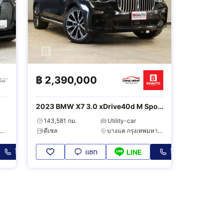
฿
2,390,000
2023 BMW X7 3.0 xDrive40d M Sport
4WD
143,581 กม.
Utility-car
ทุมวัน กรุงเทพมหานคร
ดีเซล
บางแค กรุงเทพมหานคร
โทร
แชท
โทร
LINE