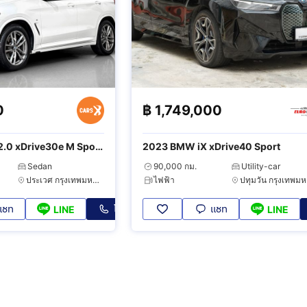
0
฿
1,749,000
.0 xDrive30e M Sport
2023 BMW iX xDrive40 Sport
Sedan
90,000 กม.
Utility-car
ประเวศ กรุงเทพมหานคร
ไฟฟ้า
ป
แชท
โทร
แชท
LINE
LINE