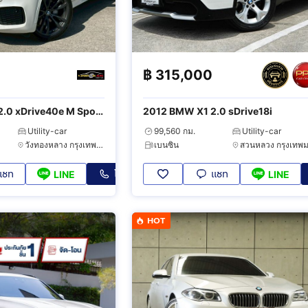
฿
315,000
.0 xDrive40e M Sport
2012 BMW X1 2.0 sDrive18i
Utility-car
99,560 กม.
Utility-car
วังทองหลาง กรุงเทพมหานคร
เบนซิน
แชท
โทร
แชท
LINE
LINE
HOT