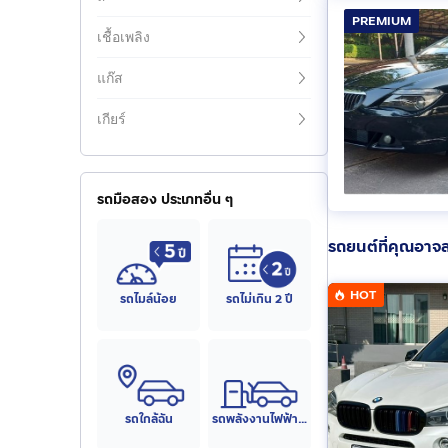
PREMIUM
เชื้อเพลิง
แก๊ส
เกียร์
รถมือสอง ประเภทอื่น ๆ
รถยนต์ที่คุณอาจ
HOT
รถไมล์น้อย
รถไม่เกิน 2 ปี
รถใกล้ฉัน
รถพลังงานไฟฟ้า (EV)