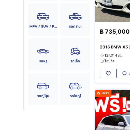
MPV / SUV / PPV
รถกระบะ
฿
735,000
2016 BMW X5 2
4WD
127,014 กม.
รถหรู
รถเล็ก
ไฮบริด
HOT
รถญี่ปุ่น
รถใหญ่