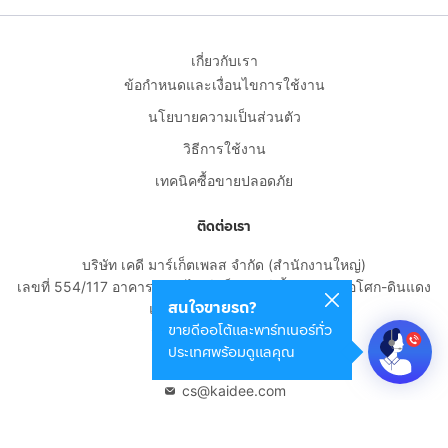
เกี่ยวกับเรา
ข้อกำหนดและเงื่อนไขการใช้งาน
นโยบายความเป็นส่วนตัว
วิธีการใช้งาน
เทคนิคซื้อขายปลอดภัย
ติดต่อเรา
บริษัท เคดี มาร์เก็ตเพลส จำกัด (สำนักงานใหญ่)
เลขที่ 554/117 อาคารสกายไนน์ เซ็นเตอร์ ชั้น 22 ถนนอโศก-ดินแดง
สนใจขายรถ?
แขวงดินแดง เขตดินแดง
ขายดีออโต้และพาร์ทเนอร์ทั่ว
กรุงเทพมหานคร 10400
ประเทศพร้อมดูแลคุณ
02-108-8531
cs@kaidee.com