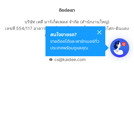
ติดต่อเรา
บริษัท เคดี มาร์เก็ตเพลส จำกัด (สำนักงานใหญ่)
เลขที่ 554/117 อาคารสกายไนน์ เซ็นเตอร์ ชั้น 22 ถนนอโศก-ดินแดง
สนใจขายรถ?
แขวงดินแดง เขตดินแดง
ขายดีออโต้และพาร์ทเนอร์ทั่ว
กรุงเทพมหานคร 10400
ประเทศพร้อมดูแลคุณ
02-108-8531
cs@kaidee.com
บริษัทในเครือ
Carro Thailand
Innorithm
Motto Auction
Genie Fintech