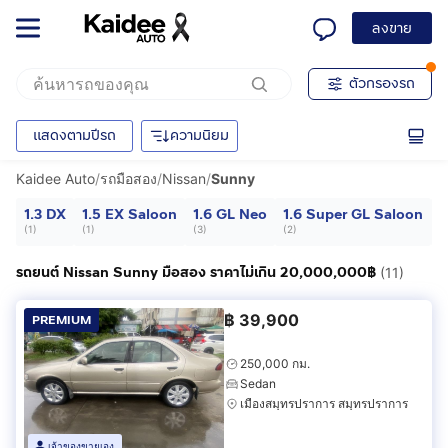
ลงขาย
ตัวกรองรถ
แสดงตามปีรถ
ความนิยม
Kaidee Auto
/
รถมือสอง
/
Nissan
/
Sunny
1.3 DX
1.5 EX Saloon
1.6 GL Neo
1.6 Super GL Saloon
1
(
1
)
(
1
)
(
3
)
(
2
)
(
รถยนต์ Nissan Sunny มือสอง ราคาไม่เกิน 20,000,000฿
(11)
฿
39,900
PREMIUM
250,000 กม.
Sedan
เมืองสมุทรปราการ สมุทรปราการ
เจ้าของขายเอง