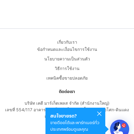
เกี่ยวกับเรา
ข้อกำหนดและเงื่อนไขการใช้งาน
นโยบายความเป็นส่วนตัว
วิธีการใช้งาน
เทคนิคซื้อขายปลอดภัย
ติดต่อเรา
บริษัท เคดี มาร์เก็ตเพลส จำกัด (สำนักงานใหญ่)
เลขที่ 554/117 อาคารสกายไนน์ เซ็นเตอร์ ชั้น 22 ถนนอโศก-ดินแดง
สนใจขายรถ?
แขวงดินแดง เขตดินแดง
ขายดีออโต้และพาร์ทเนอร์ทั่ว
กรุงเทพมหานคร 10400
ประเทศพร้อมดูแลคุณ