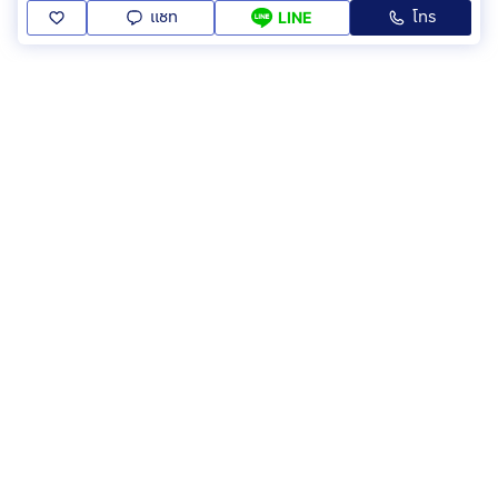
แชท
โทร
LINE