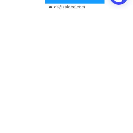
02-108-8531
cs@kaidee.com
บริษัทในเครือ
Carro Thailand
Innorithm
Motto Auction
Genie Fintech
เพื่อประสบการณ์ใช้งานที่ดีขึ้น
© 2568 บริษัท เคดี มาร์เก็ตเพลส จำกัด