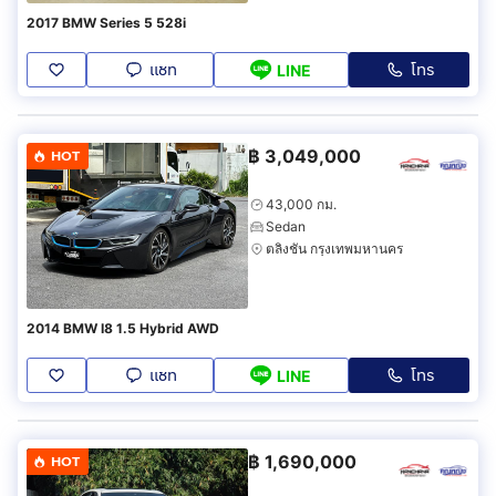
2017 BMW Series 5 528i
แชท
โทร
LINE
฿
3,049,000
HOT
43,000 กม.
Sedan
ตลิ่งชัน กรุงเทพมหานคร
2014 BMW I8 1.5 Hybrid AWD
แชท
โทร
LINE
฿
1,690,000
HOT