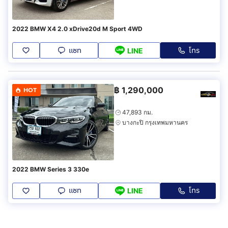
2022 BMW X4 2.0 xDrive20d M Sport 4WD
แชท
โทร
LINE
฿
1,290,000
HOT
47,893 กม.
บางกะปิ กรุงเทพมหานคร
2022 BMW Series 3 330e
แชท
โทร
LINE