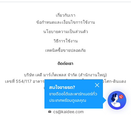
เกี่ยวกับเรา
ข้อกำหนดและเงื่อนไขการใช้งาน
นโยบายความเป็นส่วนตัว
วิธีการใช้งาน
เทคนิคซื้อขายปลอดภัย
ติดต่อเรา
บริษัท เคดี มาร์เก็ตเพลส จำกัด (สำนักงานใหญ่)
เลขที่ 554/117 อาคารสกายไนน์ เซ็นเตอร์ ชั้น 22 ถนนอโศก-ดินแดง
สนใจขายรถ?
แขวงดินแดง เขตดินแดง
ขายดีออโต้และพาร์ทเนอร์ทั่ว
กรุงเทพมหานคร 10400
ประเทศพร้อมดูแลคุณ
02-108-8531
cs@kaidee.com