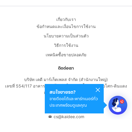
เกี่ยวกับเรา
ข้อกำหนดและเงื่อนไขการใช้งาน
นโยบายความเป็นส่วนตัว
วิธีการใช้งาน
เทคนิคซื้อขายปลอดภัย
ติดต่อเรา
บริษัท เคดี มาร์เก็ตเพลส จำกัด (สำนักงานใหญ่)
เลขที่ 554/117 อาคารสกายไนน์ เซ็นเตอร์ ชั้น 22 ถนนอโศก-ดินแดง
สนใจขายรถ?
แขวงดินแดง เขตดินแดง
ขายดีออโต้และพาร์ทเนอร์ทั่ว
กรุงเทพมหานคร 10400
ประเทศพร้อมดูแลคุณ
02-108-8531
cs@kaidee.com