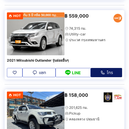
฿
559,000
HOT
74,315 กม.
Utility-car
ประเวศ กรุงเทพมหานคร
2021 Mitsubishi Outlander รุ่นย่อยอื่นๆ
แชท
โทร
LINE
฿
158,000
HOT
201,625 กม.
Pickup
คลองหลวง ปทุมธานี