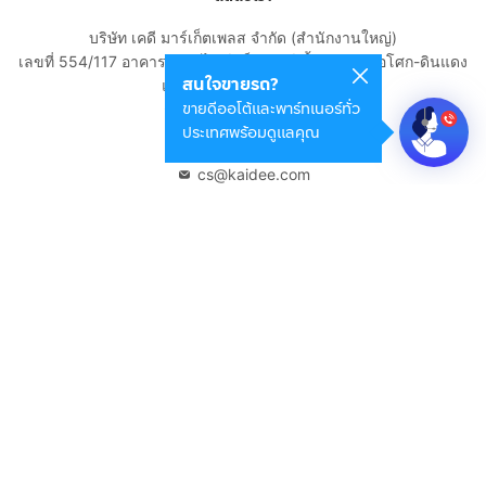
บริษัท เคดี มาร์เก็ตเพลส จำกัด (สำนักงานใหญ่)
เลขที่ 554/117 อาคารสกายไนน์ เซ็นเตอร์ ชั้น 22 ถนนอโศก-ดินแดง
สนใจขายรถ?
แขวงดินแดง เขตดินแดง
ขายดีออโต้และพาร์ทเนอร์ทั่ว
กรุงเทพมหานคร 10400
ประเทศพร้อมดูแลคุณ
02-108-8531
cs@kaidee.com
บริษัทในเครือ
Carro Thailand
Innorithm
Motto Auction
Genie Fintech
เพื่อประสบการณ์ใช้งานที่ดีขึ้น