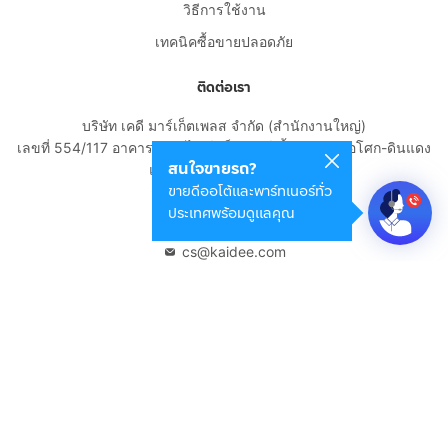
วิธีการใช้งาน
เทคนิคซื้อขายปลอดภัย
ติดต่อเรา
บริษัท เคดี มาร์เก็ตเพลส จำกัด (สำนักงานใหญ่)
เลขที่ 554/117 อาคารสกายไนน์ เซ็นเตอร์ ชั้น 22 ถนนอโศก-ดินแดง
สนใจขายรถ?
แขวงดินแดง เขตดินแดง
ขายดีออโต้และพาร์ทเนอร์ทั่ว
กรุงเทพมหานคร 10400
ประเทศพร้อมดูแลคุณ
02-108-8531
cs@kaidee.com
บริษัทในเครือ
Carro Thailand
Innorithm
Motto Auction