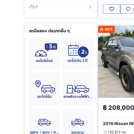
เกียร์
HOT
รถมือสอง ประเภทอื่น ๆ
รถไมล์น้อย
รถไม่เกิน 2 ปี
รถใกล้ฉัน
รถพลังงานไฟฟ้า (EV)
฿
208,00
2016 Nissan 
Calibre EL
MPV / SUV / PPV
รถกระบะ
195,815 กม.