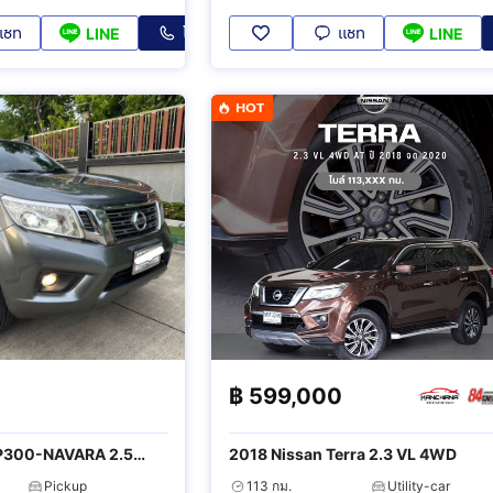
แชท
โทร
แชท
LINE
LINE
HOT
0
฿
599,000
NP300-NAVARA 2.5
2018 Nissan Terra 2.3 VL 4WD
Pickup
113 กม.
Utility-car