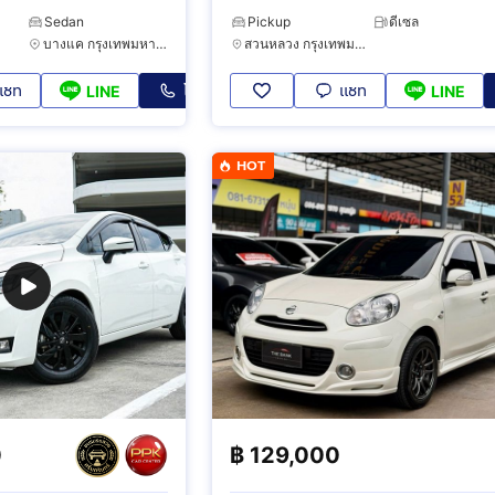
Calibre E Black Edition
Sedan
Pickup
ดีเซล
บางแค กรุงเทพมหานคร
สวนหลวง กรุงเทพมหานคร
แชท
โทร
แชท
LINE
LINE
HOT
0
฿
129,000