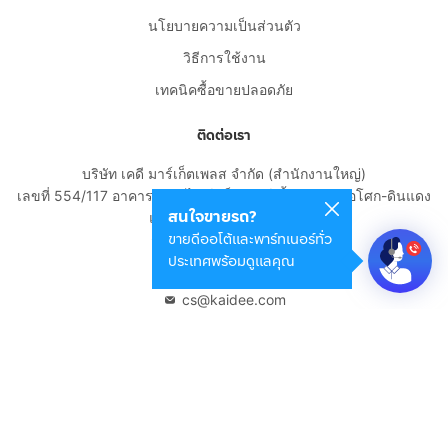
นโยบายความเป็นส่วนตัว
วิธีการใช้งาน
เทคนิคซื้อขายปลอดภัย
ติดต่อเรา
บริษัท เคดี มาร์เก็ตเพลส จำกัด (สำนักงานใหญ่)
เลขที่ 554/117 อาคารสกายไนน์ เซ็นเตอร์ ชั้น 22 ถนนอโศก-ดินแดง
สนใจขายรถ?
แขวงดินแดง เขตดินแดง
ขายดีออโต้และพาร์ทเนอร์ทั่ว
กรุงเทพมหานคร 10400
ประเทศพร้อมดูแลคุณ
02-108-8531
cs@kaidee.com
บริษัทในเครือ
Carro Thailand