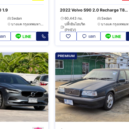
 1.9
2022 Volvo S90 2.0 Recharge T8
Inscription 4WD
Sedan
60,443 กม.
Sedan
บางแค กรุงเทพมหานคร
ปลั๊กอินไฮบริด
(PHEV)
แชท
โทร
แชท
LINE
LINE
PREMIUM