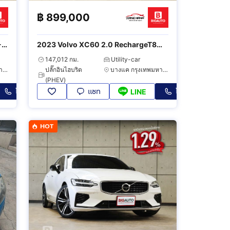
฿
899,000
-
2023 Volvo XC60 2.0 RechargeT8
Inscription AWD
147,012 กม.
Utility-car
บางแค กรุงเทพมหานคร
ปลั๊กอินไฮบริด
บางแค กรุงเทพมหานคร
(PHEV)
โทร
แชท
โทร
LINE
HOT