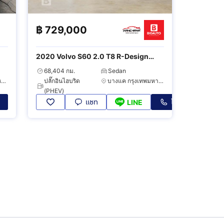
฿
729,000
2020 Volvo S60 2.0 T8 R-Design
4WD
68,404 กม.
Sedan
บางกะปิ กรุงเทพมหานคร
ปลั๊กอินไฮบริด
บางแค กรุงเทพมหานคร
(PHEV)
แชท
โทร
LINE