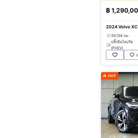
฿
1,290,0
2024 Volvo XC
Ultimate T8 Br
36,194 กม.
ปลั๊กอินไฮบริด
(PHEV)
HOT