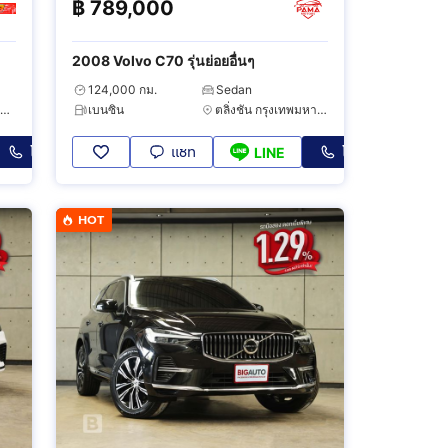
฿
789,000
2008 Volvo C70 รุ่นย่อยอื่นๆ
124,000 กม.
Sedan
พระโขนง กรุงเทพมหานคร
เบนซิน
ตลิ่งชัน กรุงเทพมหานคร
โทร
แชท
โทร
LINE
HOT