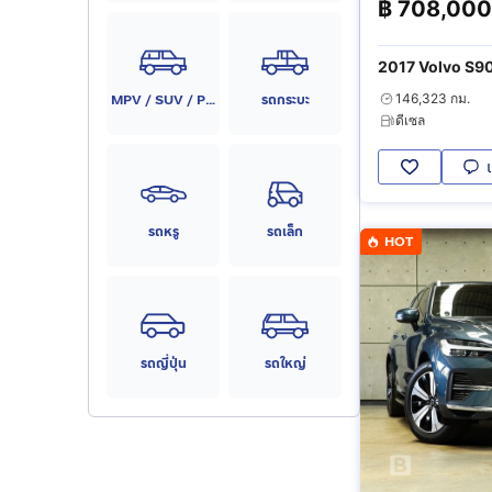
฿
708,000
2017 Volvo S9
MPV / SUV / PPV
รถกระบะ
146,323 กม.
ดีเซล
รถหรู
รถเล็ก
HOT
รถญี่ปุ่น
รถใหญ่