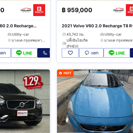
00
฿
959,000
60 2.0 Recharge
2021 Volvo V60 2.0 Recharge T8 R
ight 4WD
Design Expression AWD
Utility-car
45,742 กม.
Utility-car
บางแค กรุงเทพมหานคร
ปลั๊กอินไฮบริด
(PHEV)
แชท
โทร
แชท
LINE
LINE
HOT