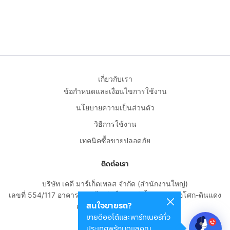
เกี่ยวกับเรา
ข้อกำหนดและเงื่อนไขการใช้งาน
นโยบายความเป็นส่วนตัว
วิธีการใช้งาน
เทคนิคซื้อขายปลอดภัย
ติดต่อเรา
บริษัท เคดี มาร์เก็ตเพลส จำกัด (สำนักงานใหญ่)
เลขที่ 554/117 อาคารสกายไนน์ เซ็นเตอร์ ชั้น 22 ถนนอโศก-ดินแดง
สนใจขายรถ?
แขวงดินแดง เขตดินแดง
ขายดีออโต้และพาร์ทเนอร์ทั่ว
กรุงเทพมหานคร 10400
ประเทศพร้อมดูแลคุณ