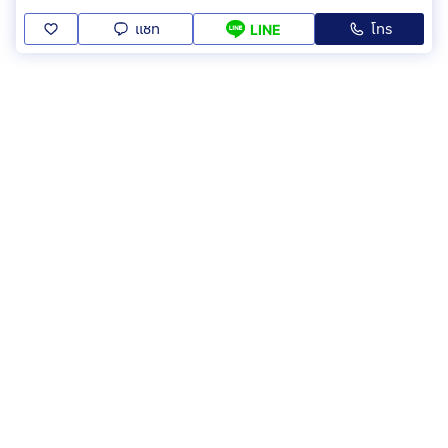
แชท
โทร
LINE