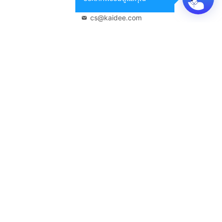
02-108-8531
cs@kaidee.com
บริษัทในเครือ
Carro Thailand
Innorithm
Motto Auction
Genie Fintech
เพื่อประสบการณ์ใช้งานที่ดีขึ้น
© 2568 บริษัท เคดี มาร์เก็ตเพลส จำกัด