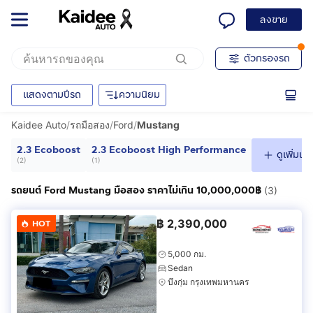
ลงขาย
ตัวกรองรถ
แสดงตามปีรถ
ความนิยม
Kaidee Auto
/
รถมือสอง
/
Ford
/
Mustang
2.3 Ecoboost
2.3 Ecoboost High Performance
ดูเพิ่มเติ
(
2
)
(
1
)
รถยนต์ Ford Mustang มือสอง ราคาไม่เกิน 10,000,000฿
(3)
฿
2,390,000
HOT
5,000 กม.
Sedan
บึงกุ่ม กรุงเทพมหานคร