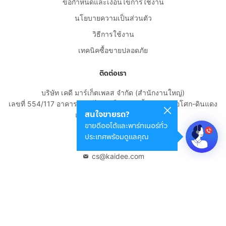
ข้อกำหนดและเงื่อนไขการใช้งาน
นโยบายความเป็นส่วนตัว
วิธีการใช้งาน
เทคนิคซื้อขายปลอดภัย
ติดต่อเรา
บริษัท เคดี มาร์เก็ตเพลส จำกัด (สำนักงานใหญ่)
เลขที่ 554/117 อาคารสกายไนน์ เซ็นเตอร์ ชั้น 22 ถนนอโศก-ดินแดง
สนใจขายรถ?
แขวงดินแดง เขตดินแดง
ขายดีออโต้และพาร์ทเนอร์ทั่ว
กรุงเทพมหานคร 10400
ประเทศพร้อมดูแลคุณ
02-108-8531
cs@kaidee.com
บริษัทในเครือ
Carro Thailand