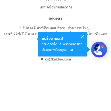
เทคนิคซื้อขายปลอดภัย
ติดต่อเรา
บริษัท เคดี มาร์เก็ตเพลส จำกัด (สำนักงานใหญ่)
เลขที่ 554/117 อาคารสกายไนน์ เซ็นเตอร์ ชั้น 22 ถนนอโศก-ดินแดง
สนใจขายรถ?
แขวงดินแดง เขตดินแดง
ขายดีออโต้และพาร์ทเนอร์ทั่ว
กรุงเทพมหานคร 10400
ประเทศพร้อมดูแลคุณ
02-108-8531
cs@kaidee.com
บริษัทในเครือ
Carro Thailand
Innorithm
Motto Auction