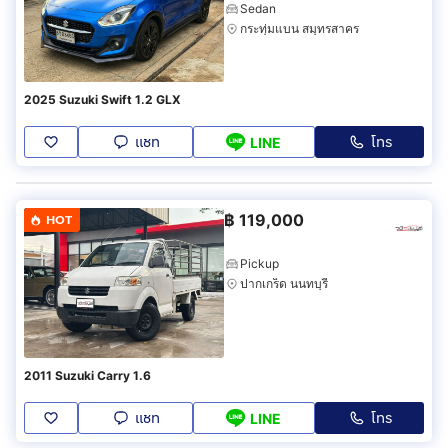
Sedan
กระทุ่มแบน สมุทรสาคร
2025 Suzuki Swift 1.2 GLX
แชท
โทร
LINE
฿
119,000
HOT
Pickup
ปากเกร็ด นนทบุรี
2011 Suzuki Carry 1.6
แชท
โทร
LINE