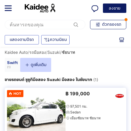
ลงขาย
ตัวกรองรถ
แสดงตามปีรถ
ความนิยม
Kaidee Auto
/
รถมือสอง
/
Suzuki
/
ชัยนาท
Swift
ดูเพิ่มเติม
(
1
)
ขายรถยนต์ ซูซูกิมือสอง Suzuki มือสอง ในชัยนาท
(1)
฿
199,000
HOT
97,501 กม.
Sedan
เมืองชัยนาท ชัยนาท