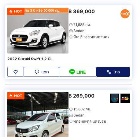
฿
369,000
HOT
71,585 กม.
Sedan
มีนบุรี กรุงเทพมหานคร
2022 Suzuki Swift 1.2 GL
แชท
โทร
LINE
฿
269,000
HOT
15,882 กม.
Sedan
พุทธมณฑล นครปฐม