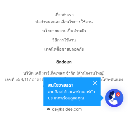
เกี่ยวกับเรา
ข้อกำหนดและเงื่อนไขการใช้งาน
นโยบายความเป็นส่วนตัว
วิธีการใช้งาน
เทคนิคซื้อขายปลอดภัย
ติดต่อเรา
บริษัท เคดี มาร์เก็ตเพลส จำกัด (สำนักงานใหญ่)
เลขที่ 554/117 อาคารสกายไนน์ เซ็นเตอร์ ชั้น 22 ถนนอโศก-ดินแดง
สนใจขายรถ?
แขวงดินแดง เขตดินแดง
ขายดีออโต้และพาร์ทเนอร์ทั่ว
กรุงเทพมหานคร 10400
ประเทศพร้อมดูแลคุณ
02-108-8531
cs@kaidee.com