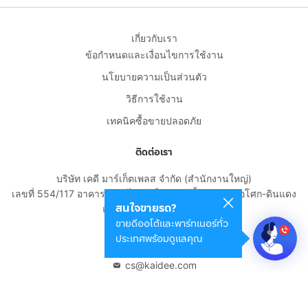
เกี่ยวกับเรา
ข้อกำหนดและเงื่อนไขการใช้งาน
นโยบายความเป็นส่วนตัว
วิธีการใช้งาน
เทคนิคซื้อขายปลอดภัย
ติดต่อเรา
บริษัท เคดี มาร์เก็ตเพลส จำกัด (สำนักงานใหญ่)
เลขที่ 554/117 อาคารสกายไนน์ เซ็นเตอร์ ชั้น 22 ถนนอโศก-ดินแดง
สนใจขายรถ?
แขวงดินแดง เขตดินแดง
ขายดีออโต้และพาร์ทเนอร์ทั่ว
กรุงเทพมหานคร 10400
ประเทศพร้อมดูแลคุณ
02-108-8531
cs@kaidee.com