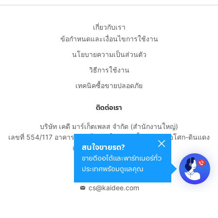
เกี่ยวกับเรา
ข้อกำหนดและเงื่อนไขการใช้งาน
นโยบายความเป็นส่วนตัว
วิธีการใช้งาน
เทคนิคซื้อขายปลอดภัย
ติดต่อเรา
บริษัท เคดี มาร์เก็ตเพลส จำกัด (สำนักงานใหญ่)
เลขที่ 554/117 อาคารสกายไนน์ เซ็นเตอร์ ชั้น 22 ถนนอโศก-ดินแดง
สนใจขายรถ?
แขวงดินแดง เขตดินแดง
ขายดีออโต้และพาร์ทเนอร์ทั่ว
กรุงเทพมหานคร 10400
ประเทศพร้อมดูแลคุณ
02-108-8531
cs@kaidee.com