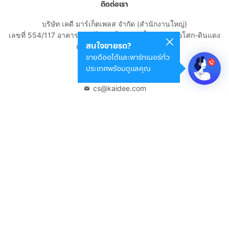
ติดต่อเรา
บริษัท เคดี มาร์เก็ตเพลส จำกัด (สำนักงานใหญ่)
เลขที่ 554/117 อาคารสกายไนน์ เซ็นเตอร์ ชั้น 22 ถนนอโศก-ดินแดง
สนใจขายรถ?
แขวงดินแดง เขตดินแดง
ขายดีออโต้และพาร์ทเนอร์ทั่ว
กรุงเทพมหานคร 10400
ประเทศพร้อมดูแลคุณ
02-108-8531
cs@kaidee.com
บริษัทในเครือ
Carro Thailand
Innorithm
Motto Auction
Genie Fintech
เพื่อประสบการณ์ใช้งานที่ดีขึ้น