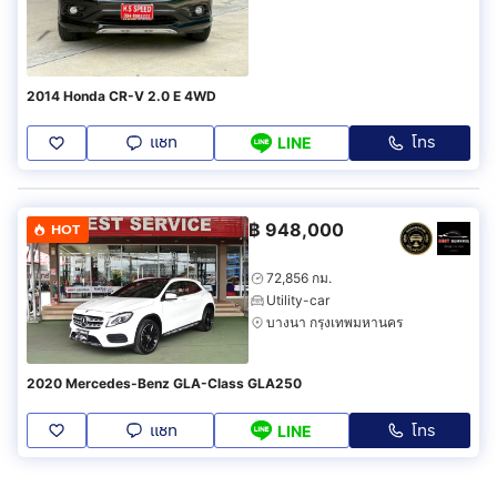
2014 Honda CR-V 2.0 E 4WD
แชท
โทร
LINE
฿
948,000
HOT
72,856 กม.
Utility-car
บางนา กรุงเทพมหานคร
2020 Mercedes-Benz GLA-Class GLA250
แชท
โทร
LINE