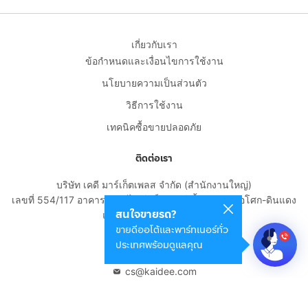
เกี่ยวกับเรา
ข้อกำหนดและเงื่อนไขการใช้งาน
นโยบายความเป็นส่วนตัว
วิธีการใช้งาน
เทคนิคซื้อขายปลอดภัย
ติดต่อเรา
บริษัท เคดี มาร์เก็ตเพลส จำกัด (สำนักงานใหญ่)
เลขที่ 554/117 อาคารสกายไนน์ เซ็นเตอร์ ชั้น 22 ถนนอโศก-ดินแดง
สนใจขายรถ?
แขวงดินแดง เขตดินแดง
ขายดีออโต้และพาร์ทเนอร์ทั่ว
กรุงเทพมหานคร 10400
ประเทศพร้อมดูแลคุณ
02-108-8531
cs@kaidee.com