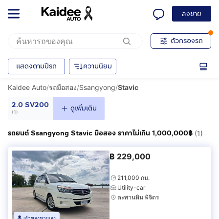
ลงขาย
ตัวกรองรถ
แสดงตามปีรถ
ความนิยม
Kaidee Auto
/
รถมือสอง
/
Ssangyong
/
Stavic
2.0 SV200
ดูเพิ่มเติม
(
1
)
รถยนต์ Ssangyong Stavic มือสอง ราคาไม่เกิน 1,000,000฿
(1)
฿
229,000
211,000 กม.
Utility-car
ตะพานหิน พิจิตร
เจ้าของขายเอง