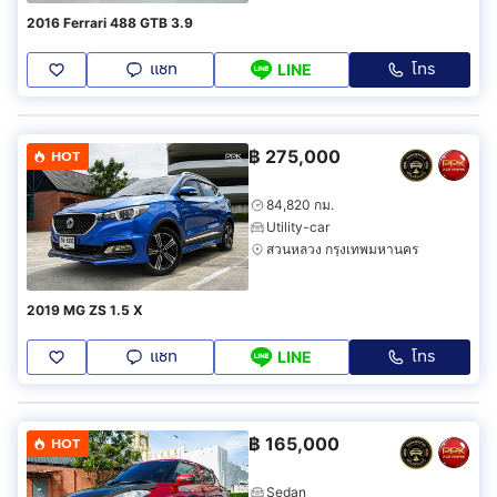
2016 Ferrari 488 GTB 3.9
แชท
โทร
LINE
฿
275,000
HOT
84,820 กม.
Utility-car
สวนหลวง กรุงเทพมหานคร
2019 MG ZS 1.5 X
แชท
โทร
LINE
฿
165,000
HOT
Sedan