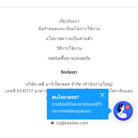
เกี่ยวกับเรา
ข้อกำหนดและเงื่อนไขการใช้งาน
นโยบายความเป็นส่วนตัว
วิธีการใช้งาน
เทคนิคซื้อขายปลอดภัย
ติดต่อเรา
บริษัท เคดี มาร์เก็ตเพลส จำกัด (สำนักงานใหญ่)
เลขที่ 554/117 อาคารสกายไนน์ เซ็นเตอร์ ชั้น 22 ถนนอโศก-ดินแดง
สนใจขายรถ?
แขวงดินแดง เขตดินแดง
ขายดีออโต้และพาร์ทเนอร์ทั่ว
กรุงเทพมหานคร 10400
ประเทศพร้อมดูแลคุณ
02-108-8531
cs@kaidee.com