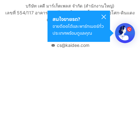
บริษัท เคดี มาร์เก็ตเพลส จำกัด (สำนักงานใหญ่)
เลขที่ 554/117 อาคารสกายไนน์ เซ็นเตอร์ ชั้น 22 ถนนอโศก-ดินแดง
สนใจขายรถ?
แขวงดินแดง เขตดินแดง
ขายดีออโต้และพาร์ทเนอร์ทั่ว
กรุงเทพมหานคร 10400
ประเทศพร้อมดูแลคุณ
02-108-8531
cs@kaidee.com
บริษัทในเครือ
Carro Thailand
Innorithm
Motto Auction
Genie Fintech
เพื่อประสบการณ์ใช้งานที่ดีขึ้น