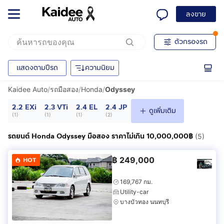
ลงขาย
ตัวกรองรถ
แสดงตามปีรถ
ความนิยม
Kaidee Auto
/
รถมือสอง
/
Honda
/
Odyssey
2.2 EXi
2.3 VTi
2.4 EL
2.4 JP
ดูเพิ่มเติม
(
1
)
(
1
)
(
1
)
(
2
)
รถยนต์ Honda Odyssey มือสอง ราคาไม่เกิน 10,000,000฿
(5)
฿
249,000
HOT
169,767 กม.
Utility-car
บางบัวทอง นนทบุรี