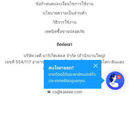
ข้อกำหนดและเงื่อนไขการใช้งาน
นโยบายความเป็นส่วนตัว
วิธีการใช้งาน
เทคนิคซื้อขายปลอดภัย
ติดต่อเรา
บริษัท เคดี มาร์เก็ตเพลส จำกัด (สำนักงานใหญ่)
เลขที่ 554/117 อาคารสกายไนน์ เซ็นเตอร์ ชั้น 22 ถนนอโศก-ดินแดง
สนใจขายรถ?
แขวงดินแดง เขตดินแดง
ขายดีออโต้และพาร์ทเนอร์ทั่ว
กรุงเทพมหานคร 10400
ประเทศพร้อมดูแลคุณ
02-108-8531
cs@kaidee.com
บริษัทในเครือ