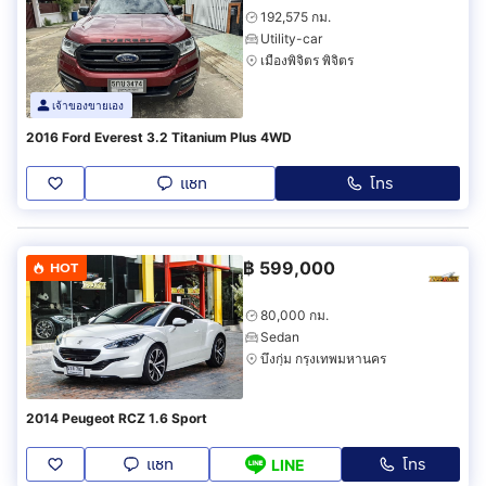
192,575 กม.
Utility-car
เมืองพิจิตร พิจิตร
เจ้าของขายเอง
2016 Ford Everest 3.2 Titanium Plus 4WD
แชท
โทร
฿
599,000
HOT
80,000 กม.
Sedan
บึงกุ่ม กรุงเทพมหานคร
2014 Peugeot RCZ 1.6 Sport
แชท
โทร
LINE