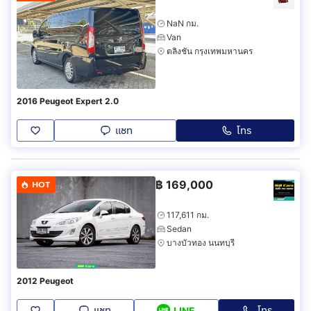
NaN กม.
Van
ตลิ่งชัน กรุงเทพมหานคร
2016 Peugeot Expert 2.0
แชท
โทร
฿
169,000
HOT
117,611 กม.
Sedan
บางบัวทอง นนทบุรี
2012 Peugeot
แชท
โทร
LINE