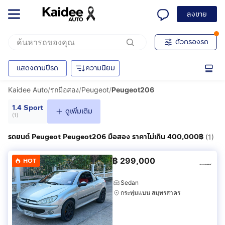
ลงขาย
ตัวกรองรถ
แสดงตามปีรถ
ความนิยม
Kaidee Auto
/
รถมือสอง
/
Peugeot
/
Peugeot206
1.4 Sport
ดูเพิ่มเติม
(
1
)
รถยนต์ Peugeot Peugeot206 มือสอง ราคาไม่เกิน 400,000฿
(1)
฿
299,000
HOT
Sedan
กระทุ่มแบน สมุทรสาคร