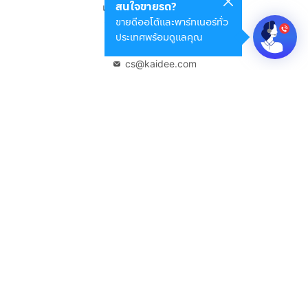
สนใจขายรถ?
แขวงดินแดง เขตดินแดง
ขายดีออโต้และพาร์ทเนอร์ทั่ว
กรุงเทพมหานคร 10400
ประเทศพร้อมดูแลคุณ
02-108-8531
cs@kaidee.com
บริษัทในเครือ
Carro Thailand
Innorithm
Motto Auction
Genie Fintech
เพื่อประสบการณ์ใช้งานที่ดีขึ้น
© 2568 บริษัท เคดี มาร์เก็ตเพลส จำกัด