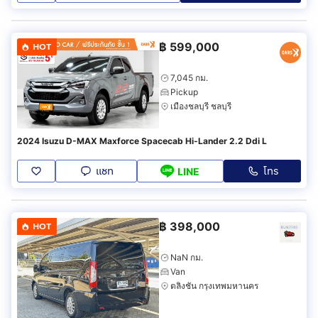
฿
599,000
HOT
7,045 กม.
Pickup
เมืองชลบุรี ชลบุรี
2024 Isuzu D-MAX Maxforce Spacecab Hi-Lander 2.2 Ddi L
แชท
โทร
LINE
฿
398,000
HOT
NaN กม.
Van
ตลิ่งชัน กรุงเทพมหานคร