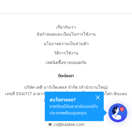
เกี่ยวกับเรา
ข้อกำหนดและเงื่อนไขการใช้งาน
นโยบายความเป็นส่วนตัว
วิธีการใช้งาน
เทคนิคซื้อขายปลอดภัย
ติดต่อเรา
บริษัท เคดี มาร์เก็ตเพลส จำกัด (สำนักงานใหญ่)
เลขที่ 554/117 อาคารสกายไนน์ เซ็นเตอร์ ชั้น 22 ถนนอโศก-ดินแดง
สนใจขายรถ?
แขวงดินแดง เขตดินแดง
ขายดีออโต้และพาร์ทเนอร์ทั่ว
กรุงเทพมหานคร 10400
ประเทศพร้อมดูแลคุณ
02-108-8531
cs@kaidee.com