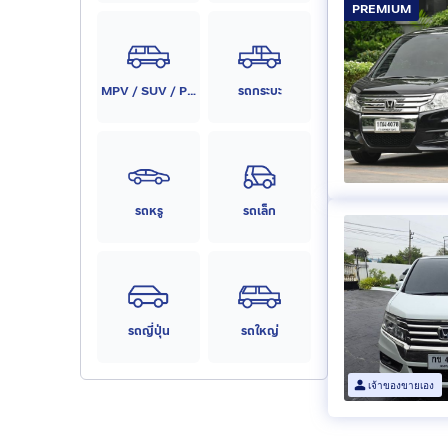
PREMIUM
MPV / SUV / PPV
รถกระบะ
รถหรู
รถเล็ก
รถญี่ปุ่น
รถใหญ่
เจ้าของขายเอง