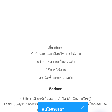
เกี่ยวกับเรา
ข้อกำหนดและเงื่อนไขการใช้งาน
นโยบายความเป็นส่วนตัว
วิธีการใช้งาน
เทคนิคซื้อขายปลอดภัย
ติดต่อเรา
บริษัท เคดี มาร์เก็ตเพลส จำกัด (สำนักงานใหญ่)
เลขที่ 554/117 อาคารสกายไนน์ เซ็นเตอร์ ชั้น 22 ถนนอโศก-ดินแดง
สนใจขายรถ?
แขวงดินแดง เขตดินแดง