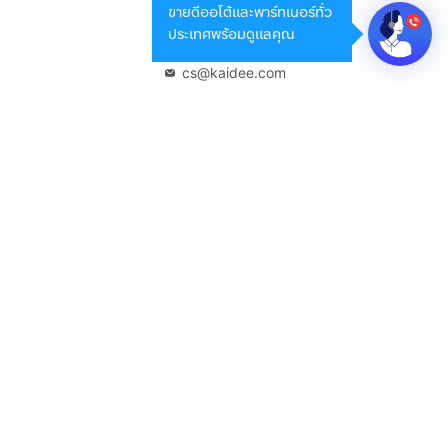
ขายดีออโต้และพาร์ทเนอร์ทั่ว
กรุงเทพมหานคร 10400
ประเทศพร้อมดูแลคุณ
02-108-8531
cs@kaidee.com
บริษัทในเครือ
Carro Thailand
Innorithm
Motto Auction
Genie Fintech
เพื่อประสบการณ์ใช้งานที่ดีขึ้น
© 2568 บริษัท เคดี มาร์เก็ตเพลส จำกัด