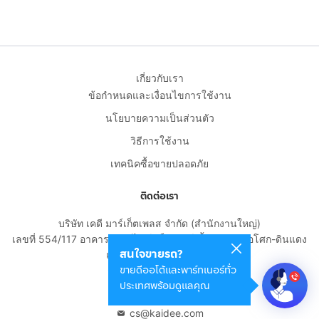
เกี่ยวกับเรา
ข้อกำหนดและเงื่อนไขการใช้งาน
นโยบายความเป็นส่วนตัว
วิธีการใช้งาน
เทคนิคซื้อขายปลอดภัย
ติดต่อเรา
บริษัท เคดี มาร์เก็ตเพลส จำกัด (สำนักงานใหญ่)
เลขที่ 554/117 อาคารสกายไนน์ เซ็นเตอร์ ชั้น 22 ถนนอโศก-ดินแดง
สนใจขายรถ?
แขวงดินแดง เขตดินแดง
ขายดีออโต้และพาร์ทเนอร์ทั่ว
กรุงเทพมหานคร 10400
ประเทศพร้อมดูแลคุณ
02-108-8531
cs@kaidee.com