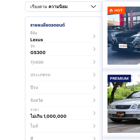
เรียงตาม
ความนิยม
HOT
รายละเอียดรถยนต์
ยี่ห้อ
Lexus
รุ่น
GS300
รุ่นย่อย
ประเภทรถ
PREMIUM
ปีรถ
จังหวัด
ราคา
ไม่เกิน 1,000,000
ไมล์
สี