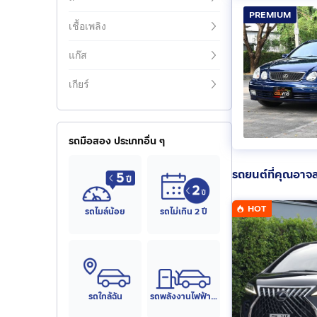
PREMIUM
เชื้อเพลิง
แก๊ส
เกียร์
รถมือสอง ประเภทอื่น ๆ
รถยนต์ที่คุณอาจ
HOT
รถไมล์น้อย
รถไม่เกิน 2 ปี
รถใกล้ฉัน
รถพลังงานไฟฟ้า (EV)