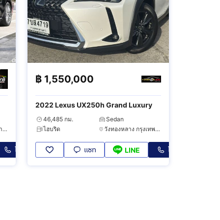
฿
1,550,000
2022 Lexus UX250h Grand Luxury
46,485 กม.
Sedan
บางแค กรุงเทพมหานคร
ไฮบริด
วังทองหลาง กรุงเทพมหานคร
โทร
แชท
โทร
LINE