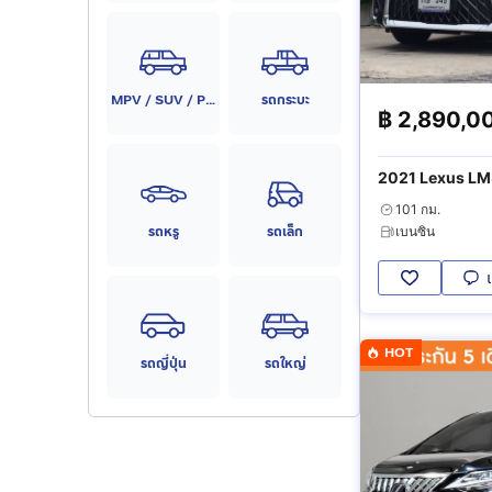
MPV / SUV / PPV
รถกระบะ
฿
2,890,0
2021 Lexus LM
Seater
101 กม.
รถหรู
รถเล็ก
เบนซิน
HOT
รถญี่ปุ่น
รถใหญ่