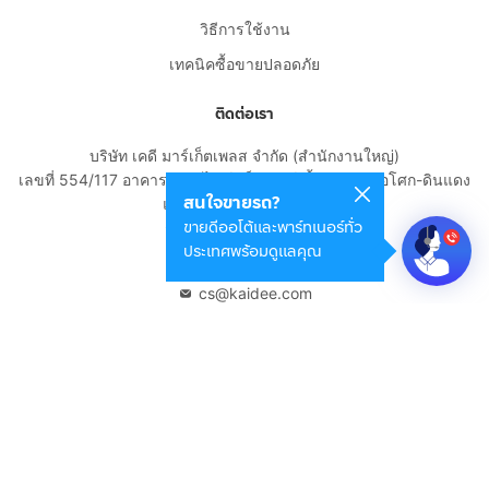
วิธีการใช้งาน
เทคนิคซื้อขายปลอดภัย
ติดต่อเรา
บริษัท เคดี มาร์เก็ตเพลส จำกัด (สำนักงานใหญ่)
เลขที่ 554/117 อาคารสกายไนน์ เซ็นเตอร์ ชั้น 22 ถนนอโศก-ดินแดง
สนใจขายรถ?
แขวงดินแดง เขตดินแดง
ขายดีออโต้และพาร์ทเนอร์ทั่ว
กรุงเทพมหานคร 10400
ประเทศพร้อมดูแลคุณ
02-108-8531
cs@kaidee.com
บริษัทในเครือ
Carro Thailand
Innorithm