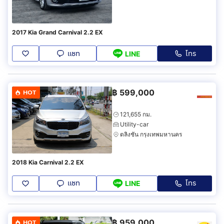
2017 Kia Grand Carnival 2.2 EX
แชท
โทร
LINE
฿
599,000
HOT
121,655 กม.
Utility-car
ตลิ่งชัน กรุงเทพมหานคร
2018 Kia Carnival 2.2 EX
แชท
โทร
LINE
฿
959,000
HOT