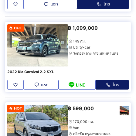
แชท
โทร
฿
1,099,000
HOT
149 กม.
Utility-car
วังทองหลาง กรุงเทพมหานคร
2022 Kia Carnival 2.2 SXL
แชท
โทร
LINE
฿
599,000
HOT
170,000 กม.
Van
ตลิ่งชัน กรุงเทพมหานคร