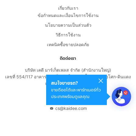
เกี่ยวกับเรา
ข้อกำหนดและเงื่อนไขการใช้งาน
นโยบายความเป็นส่วนตัว
วิธีการใช้งาน
เทคนิคซื้อขายปลอดภัย
ติดต่อเรา
บริษัท เคดี มาร์เก็ตเพลส จำกัด (สำนักงานใหญ่)
เลขที่ 554/117 อาคารสกายไนน์ เซ็นเตอร์ ชั้น 22 ถนนอโศก-ดินแดง
สนใจขายรถ?
แขวงดินแดง เขตดินแดง
ขายดีออโต้และพาร์ทเนอร์ทั่ว
กรุงเทพมหานคร 10400
ประเทศพร้อมดูแลคุณ
02-108-8531
cs@kaidee.com