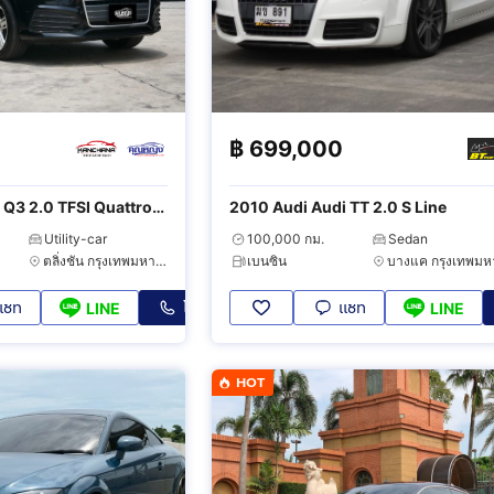
฿
699,000
Quattro
2010 Audi Audi TT 2.0 S Line
Utility-car
100,000 กม.
Sedan
ตลิ่งชัน กรุงเทพมหานคร
เบนซิน
แชท
โทร
แชท
LINE
LINE
HOT