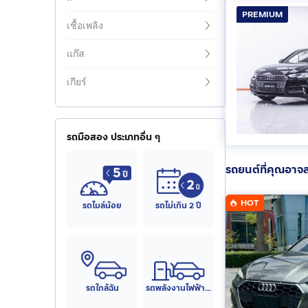
PREMIUM
เชื้อเพลิง
แก๊ส
เกียร์
รถมือสอง ประเภทอื่น ๆ
รถยนต์ที่คุณอาจ
HOT
รถไมล์น้อย
รถไม่เกิน 2 ปี
รถใกล้ฉัน
รถพลังงานไฟฟ้า (EV)