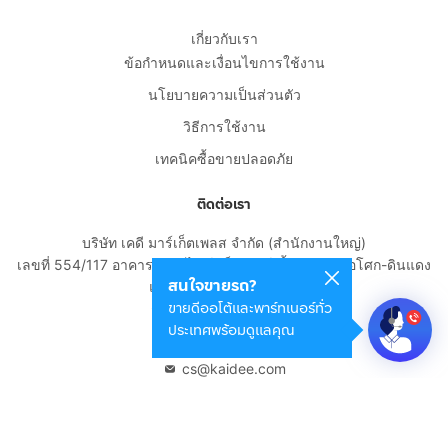
เกี่ยวกับเรา
ข้อกำหนดและเงื่อนไขการใช้งาน
นโยบายความเป็นส่วนตัว
วิธีการใช้งาน
เทคนิคซื้อขายปลอดภัย
ติดต่อเรา
บริษัท เคดี มาร์เก็ตเพลส จำกัด (สำนักงานใหญ่)
เลขที่ 554/117 อาคารสกายไนน์ เซ็นเตอร์ ชั้น 22 ถนนอโศก-ดินแดง
สนใจขายรถ?
แขวงดินแดง เขตดินแดง
ขายดีออโต้และพาร์ทเนอร์ทั่ว
กรุงเทพมหานคร 10400
ประเทศพร้อมดูแลคุณ
02-108-8531
cs@kaidee.com