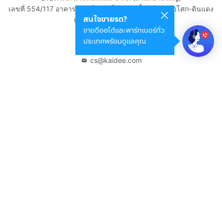
เลขที่ 554/117 อาคารสกายไนน์ เซ็นเตอร์ ชั้น 22 ถนนอโศก-ดินแดง
สนใจขายรถ?
แขวงดินแดง เขตดินแดง
ขายดีออโต้และพาร์ทเนอร์ทั่ว
กรุงเทพมหานคร 10400
ประเทศพร้อมดูแลคุณ
02-108-8531
cs@kaidee.com
บริษัทในเครือ
Carro Thailand
Innorithm
Motto Auction
Genie Fintech
เพื่อประสบการณ์ใช้งานที่ดีขึ้น