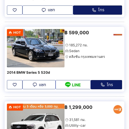
แชท
โทร
฿
599,000
HOT
185,272 กม.
Sedan
ตลิ่งชัน กรุงเทพมหานคร
2014 BMW Series 5 520d
แชท
โทร
LINE
฿
1,299,000
HOT
31,581 กม.
Utility-car