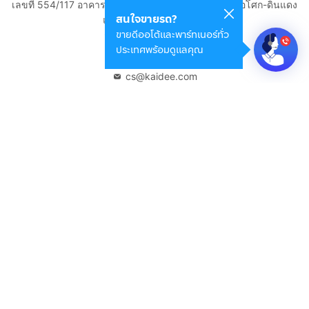
เลขที่ 554/117 อาคารสกายไนน์ เซ็นเตอร์ ชั้น 22 ถนนอโศก-ดินแดง
สนใจขายรถ?
แขวงดินแดง เขตดินแดง
ขายดีออโต้และพาร์ทเนอร์ทั่ว
กรุงเทพมหานคร 10400
ประเทศพร้อมดูแลคุณ
02-108-8531
cs@kaidee.com
บริษัทในเครือ
Carro Thailand
Innorithm
Motto Auction
Genie Fintech
เพื่อประสบการณ์ใช้งานที่ดีขึ้น