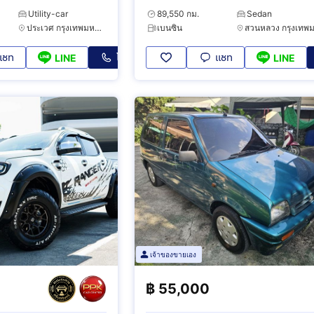
Utility-car
89,550 กม.
Sedan
ประเวศ กรุงเทพมหานคร
เบนซิน
แชท
โทร
แชท
LINE
LINE
เจ้าของขายเอง
0
฿
55,000