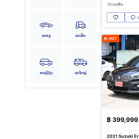
เบนซิน
รถหรู
รถเล็ก
HOT
รถญี่ปุ่น
รถใหญ่
฿
399,999
2021 Suzuki Er