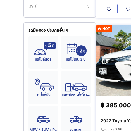
เกียร์
HOT
รถมือสอง ประเภทอื่น ๆ
รถไมล์น้อย
รถไม่เกิน 2 ปี
รถใกล้ฉัน
รถพลังงานไฟฟ้า (EV)
฿
385,000
2022 Toyota Ya
MPV / SUV / PPV
รถกระบะ
65,230 กม.