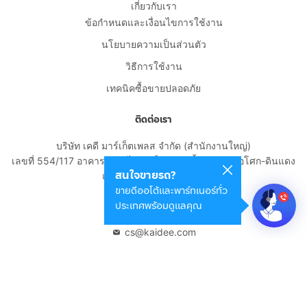
เกี่ยวกับเรา
ข้อกำหนดและเงื่อนไขการใช้งาน
นโยบายความเป็นส่วนตัว
วิธีการใช้งาน
เทคนิคซื้อขายปลอดภัย
ติดต่อเรา
บริษัท เคดี มาร์เก็ตเพลส จำกัด (สำนักงานใหญ่)
เลขที่ 554/117 อาคารสกายไนน์ เซ็นเตอร์ ชั้น 22 ถนนอโศก-ดินแดง
สนใจขายรถ?
แขวงดินแดง เขตดินแดง
ขายดีออโต้และพาร์ทเนอร์ทั่ว
กรุงเทพมหานคร 10400
ประเทศพร้อมดูแลคุณ
02-108-8531
cs@kaidee.com
บริษัทในเครือ