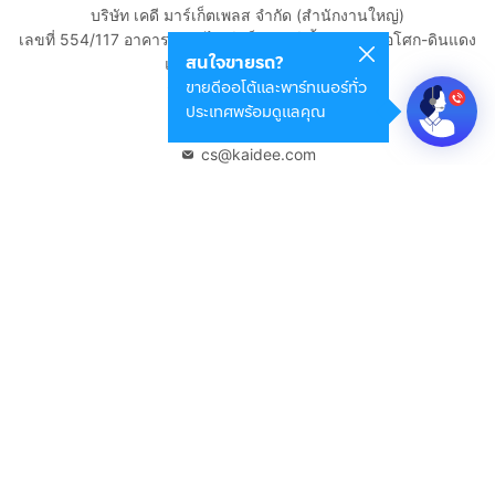
บริษัท เคดี มาร์เก็ตเพลส จำกัด (สำนักงานใหญ่)
เลขที่ 554/117 อาคารสกายไนน์ เซ็นเตอร์ ชั้น 22 ถนนอโศก-ดินแดง
สนใจขายรถ?
แขวงดินแดง เขตดินแดง
ขายดีออโต้และพาร์ทเนอร์ทั่ว
กรุงเทพมหานคร 10400
ประเทศพร้อมดูแลคุณ
02-108-8531
cs@kaidee.com
บริษัทในเครือ
Carro Thailand
Innorithm
Motto Auction
Genie Fintech
เพื่อประสบการณ์ใช้งานที่ดีขึ้น