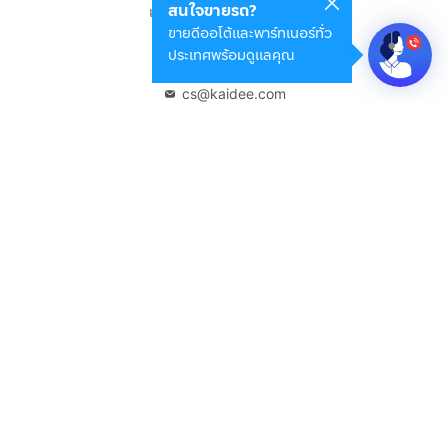
สนใจขายรถ?
แขวงดินแดง เขตดินแดง
ขายดีออโต้และพาร์ทเนอร์ทั่ว
กรุงเทพมหานคร 10400
ประเทศพร้อมดูแลคุณ
02-108-8531
cs@kaidee.com
บริษัทในเครือ
Carro Thailand
Innorithm
Motto Auction
Genie Fintech
เพื่อประสบการณ์ใช้งานที่ดีขึ้น
© 2568 บริษัท เคดี มาร์เก็ตเพลส จำกัด